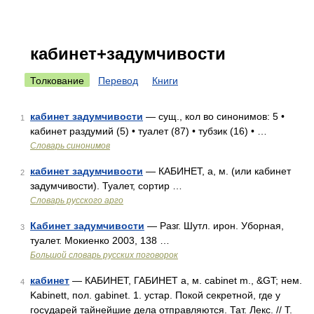
кабинет+задумчивости
Толкование
Перевод
Книги
кабинет задумчивости
— сущ., кол во синонимов: 5 •
1
кабинет раздумий (5) • туалет (87) • тубзик (16) • …
Словарь синонимов
кабинет задумчивости
— КАБИНЕТ, а, м. (или кабинет
2
задумчивости). Туалет, сортир …
Словарь русского арго
Кабинет задумчивости
— Разг. Шутл. ирон. Уборная,
3
туалет. Мокиенко 2003, 138 …
Большой словарь русских поговорок
кабинет
— КАБИНЕТ, ГАБИНЕТ а, м. cabinet m., &GT; нем.
4
Kabinett, пол. gabinet. 1. устар. Покой секретной, где у
государей тайнейшие дела отправляются. Тат. Лекс. // Т.