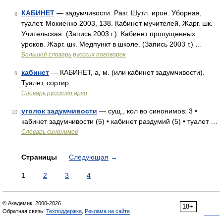
КАБИНЕТ
— задумчивости. Разг. Шутл. ирон. Уборная,
8
туалет. Мокиенко 2003, 138. Кабинет мучителей. Жарг. шк.
Учительская. (Запись 2003 г.). Кабинет пропущенных
уроков. Жарг. шк. Медпункт в школе. (Запись 2003 г.) …
Большой словарь русских поговорок
кабинет
— КАБИНЕТ, а, м. (или кабинет задумчивости).
9
Туалет, сортир …
Словарь русского арго
уголок задумчивости
— сущ., кол во синонимов: 3 •
10
кабинет задумчивости (5) • кабинет раздумий (5) • туалет …
Словарь синонимов
Страницы
Следующая
→
1
2
3
4
© Академик, 2000-2026
18+
Обратная связь:
Техподдержка
,
Реклама на сайте