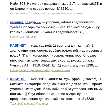
Избр. 303. Из матери вшедшая искра &LT;ненависти&GT; в
ея Царевнино сердце вельми&#8230; …
Исторический словарь галлицизмов русского языка
кабинет раздумий
— уборная, кабинет задумчивости,
5
туалет Словарь русских синонимов. кабинет раздумий сущ.,
кол во синонимов: 5 • кабинет задумчивости (5) • …
Словарь синонимов
КАБИНЕТ
— (фр. cabinet). 1) комната для занятий. 2)
6
хранилище книг, картин, вообще редкостей и драгоценных
вещей. 3) министерство. 4) советь министров. Словарь
иностранных слов, вошедших в состав русского языка.
Чудинов А.Н., 1910. КАБИНЕТ 1) комната для&#8230; …
Словарь иностранных слов русского языка
КАБИНЕТ
— КАБИНЕТ, кабинета, муж. (франц. cabinet). 1.
7
Комната в квартире, предназначенная для занятий, преим.
умственным трудом. Весь кабинет был уставлен книжными
полками. || Служебное помещение в учреждении,
предназначенное для занятий ответственного&#8230; …
Толковый словарь Ушакова